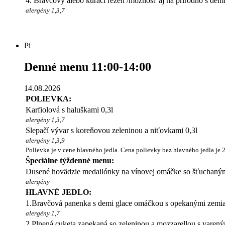
4. Bravčový alebo kurací rezeň /možnosť aj na prírodno s demi
alergény 1,3,7
Pi
Denné menu 11:00-14:00
14.08.2026
POLIEVKA:
Karfiolová s haluškami 0,3l
alergény 1,3,7
Slepačí vývar s koreňovou zeleninou a niťovkami 0,3l
alergény 1,3,9
Polievka je v cene hlavného jedla. Cena polievky bez hlavného jedla je 
Špeciálne týždenné menu:
Dusené hovädzie medailónky na vínovej omáčke so šťuchaným
alergény
HLAVNÉ JEDLO:
1.Bravčová panenka s demi glace omáčkou s opekanými zemia
alergény 1,7
2.Plnená cuketa zapekaná so zeleninou a mozzarellou s vare