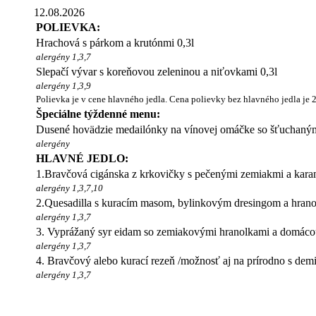
12.08.2026
POLIEVKA:
Hrachová s párkom a krutónmi 0,3l
alergény 1,3,7
Slepačí vývar s koreňovou zeleninou a niťovkami 0,3l
alergény 1,3,9
Polievka je v cene hlavného jedla. Cena polievky bez hlavného jedla je 
Špeciálne týždenné menu:
Dusené hovädzie medailónky na vínovej omáčke so šťuchaným
alergény
HLAVNÉ JEDLO:
1.Bravčová cigánska z krkovičky s pečenými zemiakmi a kar
alergény 1,3,7,10
2.Quesadilla s kuracím masom, bylinkovým dresingom a hran
alergény 1,3,7
3. Vyprážaný syr eidam so zemiakovými hranolkami a domác
alergény 1,3,7
4. Bravčový alebo kurací rezeň /možnosť aj na prírodno s demi
alergény 1,3,7