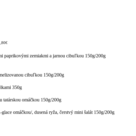
2,80€
i paprikovými zemiakmi a jarnou cibuľkou 150g/200g
amelizovanou cibuľkou 150g/200g
olkami 350g
ou tatárskou omáčkou 150g/200g
-glace omáčkou/, dusená ryža, čerstvý mini šalát 150g/200g