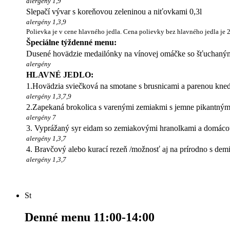
alergény 1,9
Slepačí vývar s koreňovou zeleninou a niťovkami 0,3l
alergény 1,3,9
Polievka je v cene hlavného jedla. Cena polievky bez hlavného jedla je 
Špeciálne týždenné menu:
Dusené hovädzie medailónky na vínovej omáčke so šťuchaným
alergény
HLAVNÉ JEDLO:
1.Hovädzia sviečková na smotane s brusnicami a parenou kn
alergény 1,3,7,9
2.Zapekaná brokolica s varenými zemiakmi s jemne pikantný
alergény 7
3. Vyprážaný syr eidam so zemiakovými hranolkami a domác
alergény 1,3,7
4. Bravčový alebo kurací rezeň /možnosť aj na prírodno s demi
alergény 1,3,7
St
Denné menu 11:00-14:00