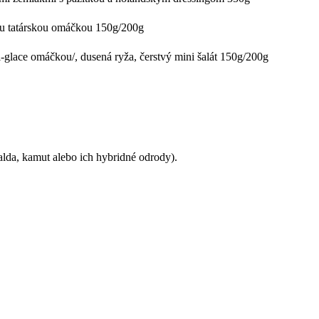
ou tatárskou omáčkou 150g/200g
-glace omáčkou/, dusená ryža, čerstvý mini šalát 150g/200g
palda, kamut alebo ich hybridné odrody).