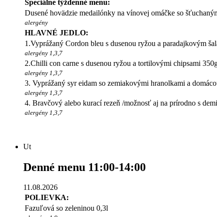
Špeciálne týždenné menu:
Dusené hovädzie medailónky na vínovej omáčke so šťuchaným
alergény
HLAVNÉ JEDLO:
1.Vyprážaný Cordon bleu s dusenou ryžou a paradajkovým ša
alergény 1,3,7
2.Chilli con carne s dusenou ryžou a tortilovými chipsami 350
alergény 1,3,7
3. Vyprážaný syr eidam so zemiakovými hranolkami a domác
alergény 1,3,7
4. Bravčový alebo kurací rezeň /možnosť aj na prírodno s demi
alergény 1,3,7
Ut
Denné menu 11:00-14:00
11.08.2026
POLIEVKA:
Fazuľová so zeleninou 0,3l