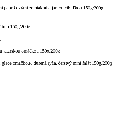
i paprikovými zemiakmi a jarnou cibuľkou 150g/200g
látom 150g/200g
g
ou tatárskou omáčkou 150g/200g
-glace omáčkou/, dusená ryža, čerstvý mini šalát 150g/200g