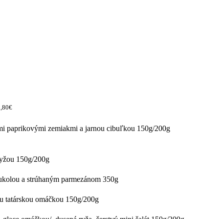
2,80€
i paprikovými zemiakmi a jarnou cibuľkou 150g/200g
ryžou 150g/200g
rukolou a strúhaným parmezánom 350g
ou tatárskou omáčkou 150g/200g