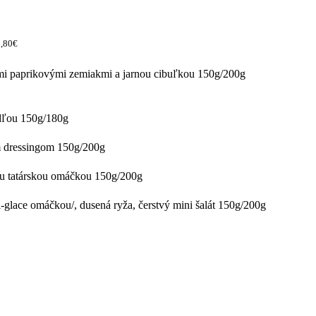
2,80€
i paprikovými zemiakmi a jarnou cibuľkou 150g/200g
edľou 150g/180g
m dressingom 150g/200g
ou tatárskou omáčkou 150g/200g
-glace omáčkou/, dusená ryža, čerstvý mini šalát 150g/200g