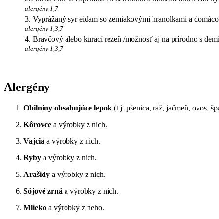
alergény 1,7
3. Vyprážaný syr eidam so zemiakovými hranolkami a domác
alergény 1,3,7
4. Bravčový alebo kurací rezeň /možnosť aj na prírodno s demi
alergény 1,3,7
Alergény
Obilniny obsahujúce lepok
(t.j. pšenica, raž, jačmeň, ovos, š
Kôrovce
a výrobky z nich.
Vajcia
a výrobky z nich.
Ryby
a výrobky z nich.
Arašidy
a výrobky z nich.
Sójové zrná
a výrobky z nich.
Mlieko
a výrobky z neho.