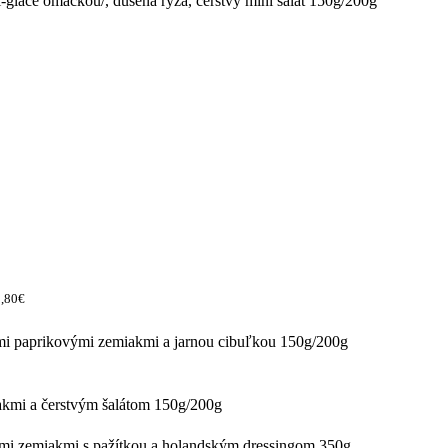
-glace omáčkou/, dusená ryža, čerstvý mini šalát 150g/200g
2,80€
i paprikovými zemiakmi a jarnou cibuľkou 150g/200g
kmi a čerstvým šalátom 150g/200g
nými zemiakmi s pažítkou a holandským dressingom 350g