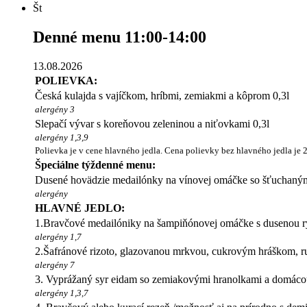
Št
Denné menu 11:00-14:00
13.08.2026
POLIEVKA:
Česká kulajda s vajíčkom, hríbmi, zemiakmi a kôprom 0,3l
alergény 3
Slepačí vývar s koreňovou zeleninou a niťovkami 0,3l
alergény 1,3,9
Polievka je v cene hlavného jedla. Cena polievky bez hlavného jedla je 
Špeciálne týždenné menu:
Dusené hovädzie medailónky na vínovej omáčke so šťuchaným
alergény
HLAVNÉ JEDLO:
1.Bravčové medailóniky na šampiňónovej omáčke s dusenou 
alergény 1,7
2.Šafránové rizoto, glazovanou mrkvou, cukrovým hráškom, 
alergény 7
3. Vyprážaný syr eidam so zemiakovými hranolkami a domác
alergény 1,3,7