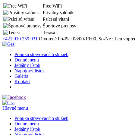
Free WiFi
Privátny salónik
Psíci sú vítaní
Športové prenosy
Terasa
+421 910 259 931
Otvorené Po-Pia: 08:00-19:00, So-Ne : Len vopre
Ponuka stravovacích služieb
Denné menu
Jedálny lístok
Nápojový lístok
Galéria
Kontakt
|
Hlavné menu
Ponuka stravovacích služieb
Denné menu
Jedálny lístok
Nápojový lístok